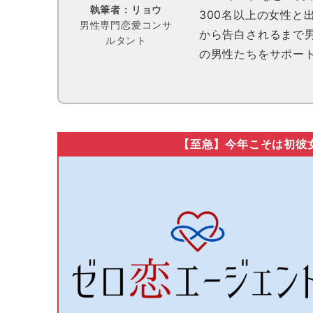
執筆者：リョウ
300名以上の女性と
男性専門恋愛コンサ
から告白されるまで
ルタント
の男性たちをサポー
【至急】今年こそは初彼