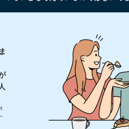
ま
が
人
性
ー