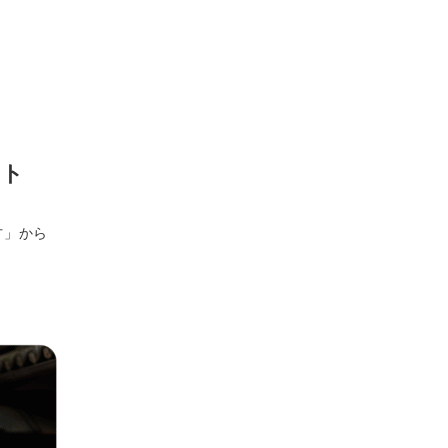
ート
方」から