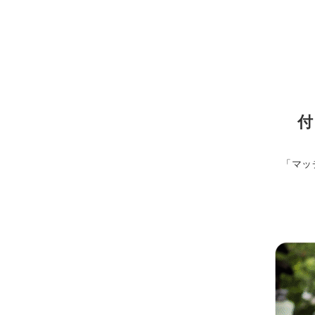
付
「マッ