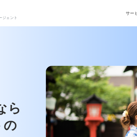
サー
ージェント
なら
トの